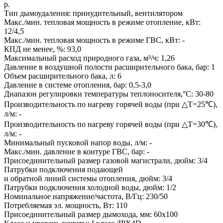
р.
Тип дымоудаления: принудительный, вентилятором
Макс./мин. тепловая мощность в режиме отопление, кВт:
12/4,5
Макс./мин. тепловая мощность в режиме ГВС, кВт: -
КПД не менее, %: 93,0
Максимальный расход природного газа, м³/ч: 1,26
Давление в воздушной полости расширительного бака, бар: 1
Объем расширительного бака, л: 6
Давление в системе отопления, бар: 0,5-3,0
Диапазон регулировки температуры теплоносителя,°C: 30-80
Производительность по нагреву горячей воды (при △T=25℃),
л/м: -
Производительность по нагреву горячей воды (при △T=30℃),
л/м: -
Минимальный пусковой напор воды, л/м: -
Макс./мин. давление в контуре ГВС, бар: -
Присоединительный размер газовой магистрали, дюйм: 3/4
Патрубки подключения подающей
и обратной линий системы отопления, дюйм: 3/4
Патрубки подключения холодной воды, дюйм: 1/2
Номинальное напряжение/частота, В/Гц: 230/50
Потребляемая эл. мощность, Вт: 110
Присоединительный размер дымохода, мм: 60х100