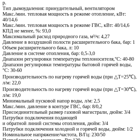
р.
Тип дымоудаления: принудительный, вентилятором
Макс./мин. тепловая мощность в режиме отопление, кВт:
40/14,6
Макс./мин. тепловая мощность в режиме ГВС, кВт: 40/14,6
КПД не менее, %: 93,0
Максимальный расход природного газа, м³/ч: 4,27
Давление в воздушной полости расширительного бака, бар: 1
Объем расширительного бака, л: 10
Давление в системе отопления, бар: 0,5-3,0
Диапазон регулировки температуры теплоносителя,°C: 40-80
Диапазон регулировки температуры бытовой горячей воды,
°C: 30-60
Производительность по нагреву горячей воды (при △T=25℃),
л/м: 22,0
Производительность по нагреву горячей воды (при △T=30℃),
л/м: 19,0
Минимальный пусковой напор воды, л/м: 2,5
Макс./мин. давление в контуре ГВС, бар: 8/0,2
Присоединительный размер газовой магистрали, дюйм: 3/4
Патрубки подключения подающей
и обратной линий системы отопления, дюйм: 3/4
Патрубки подключения холодной и горячей воды, дюйм: 1/2
Номинальное напряжение/частота, В/Гц: 230/50