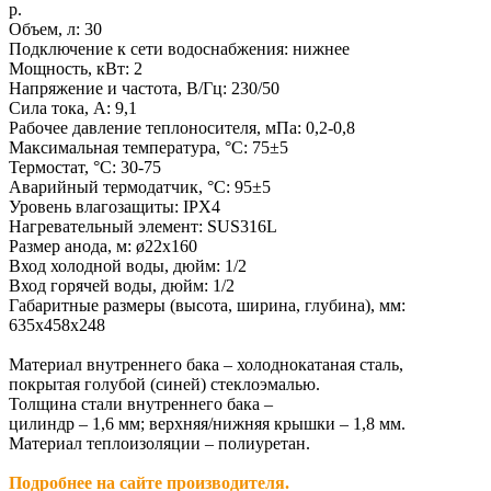
р.
Объем, л: 30
Подключение к сети водоснабжения: нижнее
Мощность, кВт: 2
Напряжение и частота, В/Гц: 230/50
Сила тока, А: 9,1
Рабочее давление теплоносителя, мПа: 0,2-0,8
Максимальная температура, °C: 75±5
Термостат, °C: 30-75
Аварийный термодатчик, °C: 95±5
Уровень влагозащиты: IPX4
Нагревательный элемент: SUS316L
Размер анода, м: ø22х160
Вход холодной воды, дюйм: 1/2
Вход горячей воды, дюйм: 1/2
Габаритные размеры (высота, ширина, глубина), мм:
635х458x248
Материал внутреннего бака – холоднокатаная сталь,
покрытая голубой (синей) стеклоэмалью.
Толщина стали внутреннего бака –
цилиндр – 1,6 мм; верхняя/нижняя крышки – 1,8 мм.
Материал теплоизоляции – полиуретан.
Подробнее на сайте производителя.