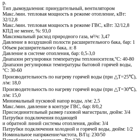
р.
Тип дымоудаления: принудительный, вентилятором
Макс./мин. тепловая мощность в режиме отопление, кВт:
32/12,8
Макс./мин. тепловая мощность в режиме ГВС, кВт: 32/12,8
КПД не менее, %: 93,0
Максимальный расход природного газа, м³/ч: 3,47
Давление в воздушной полости расширительного бака, бар: 1
Объем расширительного бака, л: 8
Давление в системе отопления, бар: 0,5-3,0
Диапазон регулировки температуры теплоносителя,°C: 40-80
Диапазон регулировки температуры бытовой горячей воды,
°C: 30-60
Производительность по нагреву горячей воды (при △T=25℃),
л/м: 18,0
Производительность по нагреву горячей воды (при △T=30℃),
л/м: 15,0
Минимальный пусковой напор воды, л/м: 2,5
Макс./мин. давление в контуре ГВС, бар: 8/0,2
Присоединительный размер газовой магистрали, дюйм: 3/4
Патрубки подключения подающей
и обратной линий системы отопления, дюйм: 3/4
Патрубки подключения холодной и горячей воды, дюйм: 1/2
Номинальное напряжение/частота, В/Гц: 230/50