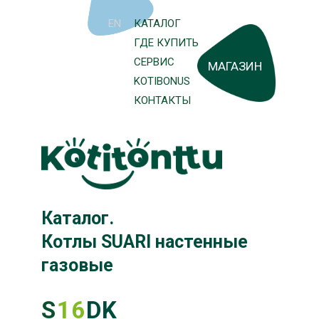
меди
EN
КАТАЛОГ
Стойкость
к накипи
ГДЕ КУПИТЬ
и коррозии
СЕРВИС
МАГАЗИН
KOTIBONUS
Качественные
КОНТАКТЫ
комплектующие
Гарантия
три года
Каталог.
Котлы SUARI настенные
газовые
S
16
DK